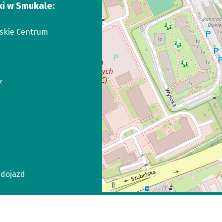
ki w Smukale:
skie Centrum
z
dojazd