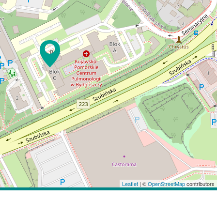
Leaflet
| ©
OpenStreetMap
contributors