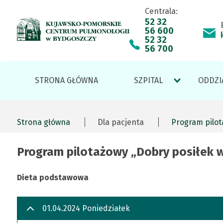
Centrala:
Program
Skip
Przejdź
Skip
Skip
52 32
56 600
to
do
to
to
52 32
pilotażowy
main
treści
site
footer
56 700
menu
map
„Dobry
Menu
STRONA GŁÓWNA
SZPITAL
ODDZI
posiłek
serwisu
w
Strona główna
Dla pacjenta
Program pilot
Ścieżka
szpitalu”
Program pilotażowy „Dobry posiłek w 
nawigacyjna
-
Dieta podstawowa
kwiecień
01.04.2024 Poniedziałek