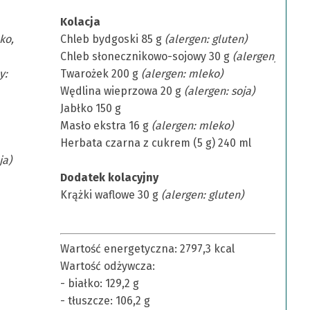
Kolacja
ko,
Chleb bydgoski 85 g
(alergen: gluten)
Chleb słonecznikowo-sojowy 30 g
(alergeny: glute
y:
Twarożek 200 g
(alergen: mleko)
Wędlina wieprzowa 20 g
(alergen: soja)
Jabłko 150 g
Masło ekstra 16 g
(alergen: mleko)
Herbata czarna z cukrem (5 g) 240 ml
ja)
Dodatek kolacyjny
Krążki waflowe 30 g
(alergen: gluten)
Wartość energetyczna: 2797,3 kcal
Wartość odżywcza:
- białko: 129,2 g
- tłuszcze: 106,2 g