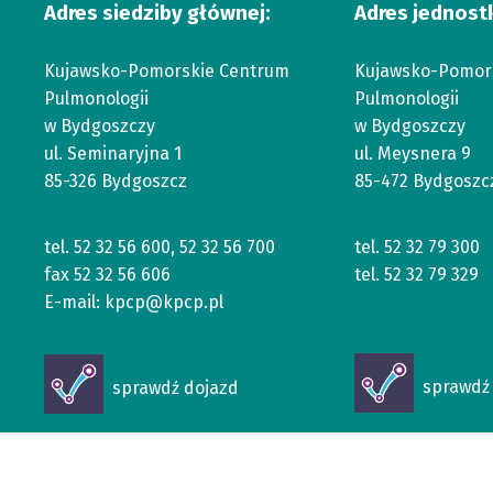
Adres siedziby głównej:
Adres jednost
Kujawsko-Pomorskie Centrum
Kujawsko-Pomor
Pulmonologii
Pulmonologii
w Bydgoszczy
w Bydgoszczy
ul. Seminaryjna 1
ul. Meysnera 9
85-326 Bydgoszcz
85-472 Bydgoszc
tel.
52 32 56 600
,
52 32 56 700
tel.
52 32 79 300
fax
52 32 56 606
tel.
52 32 79 329
E-mail:
kpcp@kpcp.pl
Otworzy
Otworzy
sprawdź 
sprawdź dojazd
się
się
w
w
nowym
nowym
oknie
oknie