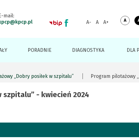
E-mail:
kpcp@kpcp.pl
Switc
Defau
Zmniejsz
Resetuj
Zwiększ
to
contr
rozmiar
rozmiar
rozmiar
czcionki
czcionki
czcionki
AŁY
PORADNIE
DIAGNOSTYKA
DLA 
ażowy „Dobry posiłek w szpitalu”
Program pilotażowy „
szpitalu” - kwiecień 2024