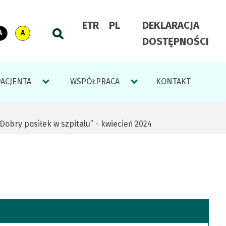
ETR
PL
DEKLARACJA
h
lt
Switch
Contrast:
Switch
Contrast:
DOSTĘPNOŚCI
Go
ast
to
white
to
black
to
text
text
search
on
on
PACJENTA
WSPÓŁPRACA
KONTAKT
engine
black
yellow
background
background
Dobry posiłek w szpitalu” - kwiecień 2024