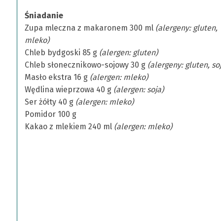
2024
Śniadanie
|
Zupa mleczna z makaronem 300 ml
(alergeny: gluten,
mleko)
Kujawsko-
Chleb bydgoski 85 g
(alergen: gluten)
Chleb słonecznikowo-sojowy 30 g
(alergeny: gluten, so
Pomorskie
Masło ekstra 16 g
(alergen: mleko)
Wędlina wieprzowa 40 g
(alergen: soja)
Centrum
Ser żółty 40 g
(alergen: mleko)
Pomidor 100 g
Pulmonologii
Kakao z mlekiem 240 ml
(alergen: mleko)
w
Bydgoszczy