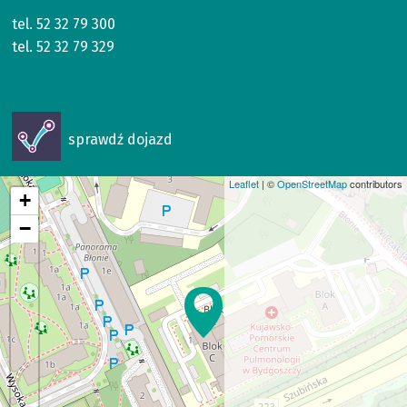
tel.
52 32 79 300
tel.
52 32 79 329
Otworzy
sprawdź dojazd
się
w
Leaflet
| ©
OpenStreetMap
contributors
nowym
+
oknie
−