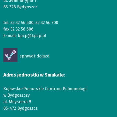
ul. Seminaryjna 1
85-326 Bydgoszcz
tel.
52 32 56 600
,
52 32 56 700
fax
52 32 56 606
E-mail:
kpcp@kpcp.pl
Otworzy
sprawdź dojazd
się
w
nowym
Adres jednostki w Smukale:
oknie
Kujawsko-Pomorskie Centrum Pulmonologii
w Bydgoszczy
ul. Meysnera 9
85-472 Bydgoszcz