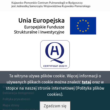
Ta witryna używa plików cookie. Więcej informacji o
używanych plikach cookie można znaleźć
tutaj
oraz w
Copyright 2021 Kujawsko-Pomorskie Centrum Pulmonologii w Bydgoszczy
stopce na naszej stronie internetowej (Polityka plików
Szybkie
Deklaracja dostępności
cookies).
Polityka prywatności
linki
Mapa strony
Zgadzam się