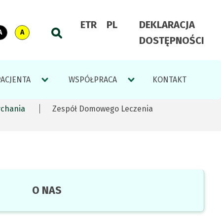
ETR
PL
DEKLARACJA
h
lt
Switch
Contrast:
Switch
Contrast:
DOSTĘPNOŚCI
Go
ast
to
white
to
black
to
text
text
search
on
on
PACJENTA
WSPÓŁPRACA
KONTAKT
engine
black
yellow
background
background
ychania
Zespół Domowego Leczenia
O NAS