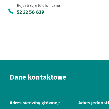
Centrum
KARTA)
Rejestracja telefoniczna
Pulmonologii
52 32 56 629
w
Bydgoszczy
Dane kontaktowe
Adres siedziby głównej:
Adres jednost