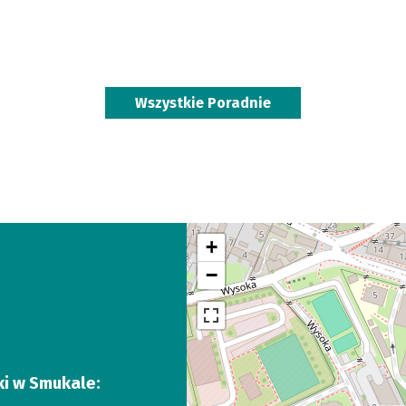
Wszystkie Poradnie
+
−
ki w Smukale: