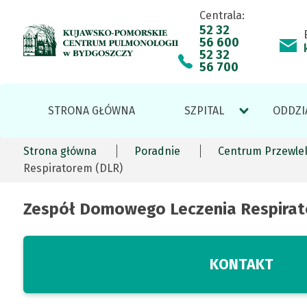
Centrala:
Zespół
Skip
Przejdź
Skip
Skip
52 32
56 600
to
do
to
to
52 32
Domowego
main
treści
site
footer
56 700
menu
map
Leczenia
Menu
STRONA GŁÓWNA
SZPITAL
ODDZI
Respiratorem
serwisu
Strona główna
Poradnie
Centrum Przewlek
(DLR)
Ścieżka
Respiratorem (DLR)
nawigacyjna
|
Zespół Domowego Leczenia Respirat
Kujawsko-
KONTAKT
Pomorskie
(AKTYWNA