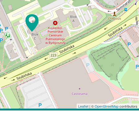
Leaflet
| ©
OpenStreetMap
contributors