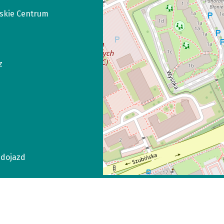
skie Centrum
z
dojazd