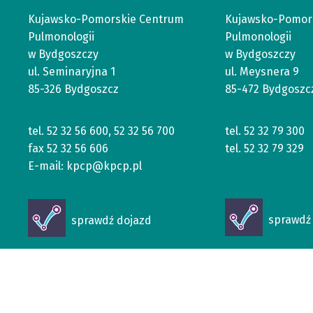
Kujawsko-Pomorskie Centrum
Kujawsko-Pomor
Pulmonologii
Pulmonologii
w Bydgoszczy
w Bydgoszczy
ul. Seminaryjna 1
ul. Meysnera 9
85-326 Bydgoszcz
85-472 Bydgoszc
tel.
52 32 56 600
,
52 32 56 700
tel.
52 32 79 300
fax
52 32 56 606
tel.
52 32 79 329
E-mail:
kpcp@kpcp.pl
Otworzy
Otworzy
sprawdź 
sprawdź dojazd
się
się
w
w
nowym
nowym
oknie
oknie