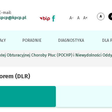
E-mail:
kpcp@kpcp.pl
Switc
Defau
Zmniejsz
Resetuj
Zwiększ
to
contr
rozmiar
rozmiar
rozmiar
czcionki
czcionki
czcionki
AŁY
PORADNIE
DIAGNOSTYKA
DLA 
łej Obturacyjnej Choroby Płuc (POCHP) i Niewydolności Odd
orem (DLR)