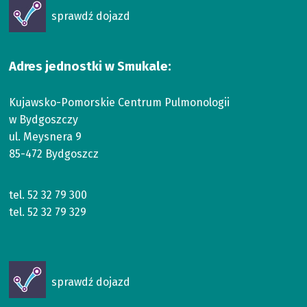
Otworzy
sprawdź dojazd
się
w
nowym
Adres jednostki w Smukale:
oknie
Kujawsko-Pomorskie Centrum Pulmonologii
w Bydgoszczy
ul. Meysnera 9
85-472 Bydgoszcz
tel.
52 32 79 300
tel.
52 32 79 329
Otworzy
sprawdź dojazd
się
w