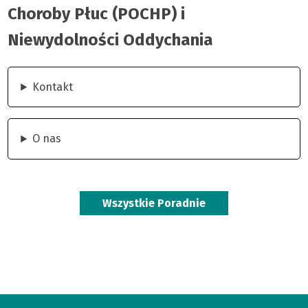
Oddychania
Choroby Płuc (POCHP) i
|
Niewydolności Oddychania
Kujawsko-
Kontakt
Pomorskie
Centrum
O nas
Pulmonologii
Wszystkie Poradnie
w
Bydgoszczy