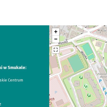
+
−
ki w Smukale:
skie Centrum
z