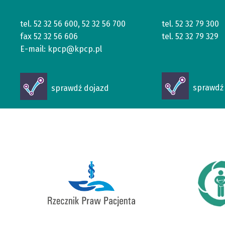
tel.
52 32 56 600
,
52 32 56 700
tel.
52 32 79 300
fax
52 32 56 606
tel.
52 32 79 329
E-mail:
kpcp@kpcp.pl
Otworzy
Otworzy
sprawdź 
sprawdź dojazd
się
się
w
w
nowym
nowym
oknie
oknie
Otworz
Otworzy
się
się
w
w
nowym
nowym
oknie
oknie