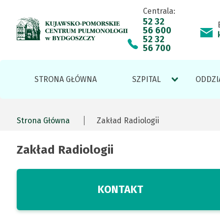
Centrala:
Zakład
Skip
Przejdź
Skip
Skip
52 32
56 600
to
do
to
to
52 32
Radiologii
main
treści
site
footer
56 700
menu
map
|
Menu
STRONA GŁÓWNA
SZPITAL
ODDZI
Kujawsko-
serwisu
Pomorskie
Strona Główna
Zakład Radiologii
Ścieżka
Centrum
Zakład Radiologii
nawigacyjna
Pulmonologii
KONTAKT
w
(AKTYWNA