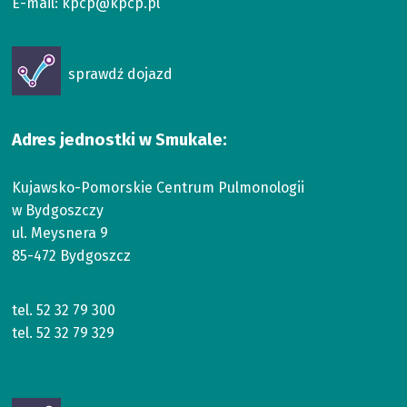
E-mail:
kpcp@kpcp.pl
Otworzy
sprawdź dojazd
się
w
nowym
Adres jednostki w Smukale:
oknie
Kujawsko-Pomorskie Centrum Pulmonologii
w Bydgoszczy
ul. Meysnera 9
85-472 Bydgoszcz
tel.
52 32 79 300
tel.
52 32 79 329