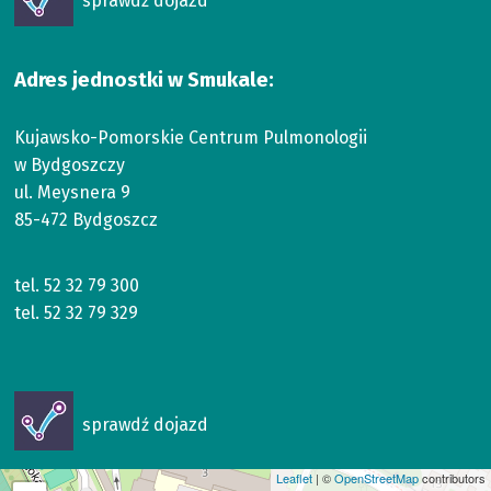
sprawdź dojazd
się
w
nowym
Adres jednostki w Smukale:
oknie
Kujawsko-Pomorskie Centrum Pulmonologii
w Bydgoszczy
ul. Meysnera 9
85-472 Bydgoszcz
tel.
52 32 79 300
tel.
52 32 79 329
Otworzy
sprawdź dojazd
się
w
Leaflet
| ©
OpenStreetMap
contributors
nowym