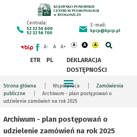
Archiwum
Skip
Przejdź
Skip
Skip
to
do
to
to
Centrala:
E-mail:
-
main
treści
site
footer
52 32 56 600
kpcp@kpcp.pl
52 32 56 700
menu
map
plan
Switch
Default
Switch
Contrast:
Switch
Contrast:
Zmniejsz
Resetuj
Zwiększ
Go
to
contrast
to
white
to
black
postępowań
ETR
PL
DEKLARACJA
rozmiar
rozmiar
rozmiar
to
text
text
DOSTĘPNOŚCI
czcionki
czcionki
czcionki
search
on
on
o
engine
black
yellow
Strona główna
Współpraca
Zamówienia
background
background
udzielenie
Menu
Rozwi
Ścieżka
publiczne
Archiwum - plan postępowań o
udzielenie zamówień na rok 2025
serwisu
nawigacyjna
zamówień
Archiwum - plan postępowań o
na
udzielenie zamówień na rok 2025