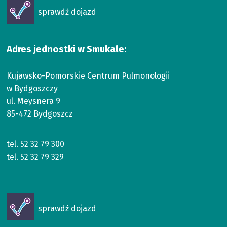
Otworzy
sprawdź dojazd
się
w
nowym
Adres jednostki w Smukale:
oknie
Kujawsko-Pomorskie Centrum Pulmonologii
w Bydgoszczy
ul. Meysnera 9
85-472 Bydgoszcz
tel.
52 32 79 300
tel.
52 32 79 329
Otworzy
sprawdź dojazd
się
w