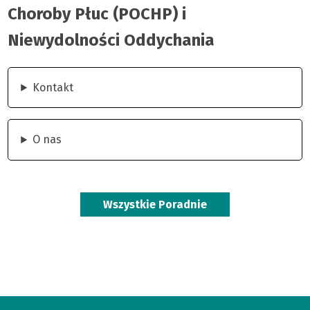
Oddychania
Choroby Płuc (POCHP) i
|
Niewydolności Oddychania
Kujawsko-
Kontakt
Pomorskie
Centrum
O nas
Pulmonologii
Wszystkie Poradnie
w
Bydgoszczy