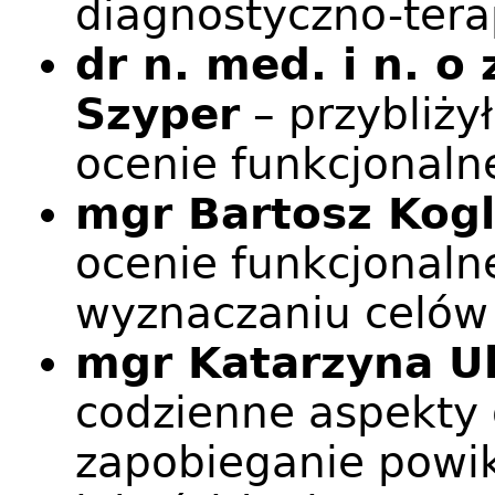
diagnostyczno-ter
dr n. med. i n. o
Szyper
– przybliży
ocenie funkcjonalne
mgr Bartosz Kogl
ocenie funkcjonalne
wyznaczaniu celów
mgr Katarzyna U
codzienne aspekty 
zapobieganie powi